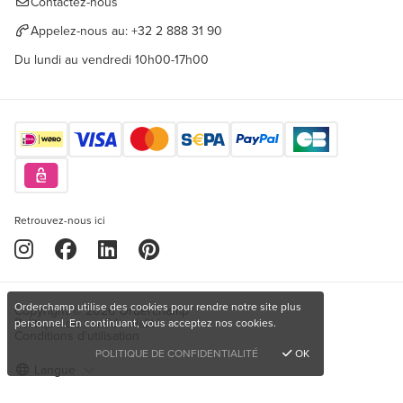
Contactez-nous
Appelez-nous au:
+32 2 888 31 90
Du lundi au vendredi 10h00-17h00
Retrouvez-nous ici
Orderchamp utilise des cookies pour rendre notre site plus
Copyright © 2026 Orderchamp
Politique de confidentialité
personnel. En continuant, vous acceptez nos cookies.
Conditions d'utilisation
POLITIQUE DE CONFIDENTIALITÉ
OK
Langue