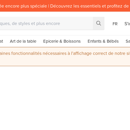
ée encore plus spéciale | Découvrez les essentiels et profitez de
S'
FR
at
Art de la table
Epicerie & Boissons
Enfants & Bébés
Sa
nes fonctionnalités nécessaires à l'affichage correct de notre s