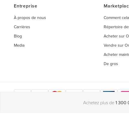
Entreprise
Marketpla
À propos de nous
Comment cela
Carrières
Répertoire d
Blog
Acheter sur 
Media
Vendre sur O
Acheter maint
De gros
Achetez plus de
1 300 
Copyright © 2026 Orderchamp
Politique de confidentialité
Conditi