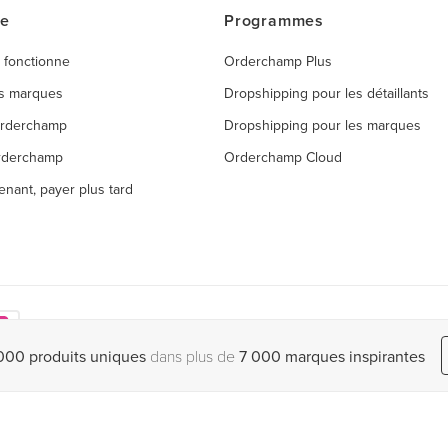
ce
Programmes
 fonctionne
Orderchamp Plus
es marques
Dropshipping pour les détaillants
Orderchamp
Dropshipping pour les marques
rderchamp
Orderchamp Cloud
enant, payer plus tard
000 produits uniques
dans plus de
7 000 marques inspirantes
ons d'utilisation