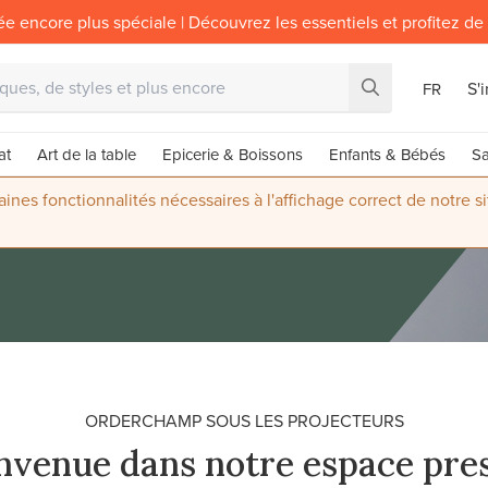
ée encore plus spéciale | Découvrez les essentiels et profitez de
S'
FR
at
Art de la table
Epicerie & Boissons
Enfants & Bébés
Sa
nes fonctionnalités nécessaires à l'affichage correct de notre s
ORDERCHAMP SOUS LES PROJECTEURS
nvenue dans notre espace pres