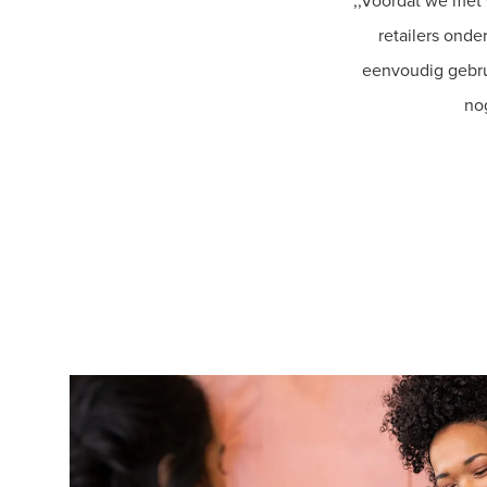
,,Voordat we met
retailers ond
eenvoudig gebru
no