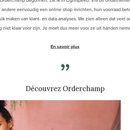
 Orderchamp begonnen, zat ik in Lightspeed. Via dit onderneme
er andere eenvoudig een online shop inrichten, hun voorraad be
ik maken van klant- en data-analyses. We zien alleen dat veel 
g niet klaar voor zijn. Je moet dus meer voor ze uit handen neme
En savoir plus
Découvrez Orderchamp