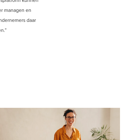
rsplatform kunnen
ter managen en
ondernemers daar
n.”