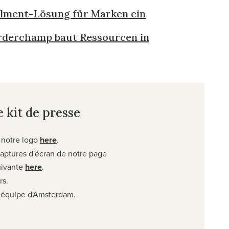
llment-Lösung für Marken ein
 Orderchamp baut Ressourcen in
 kit de presse
 notre logo
here
.
captures d'écran de notre page
suivante
here
.
rs.
 équipe d'Amsterdam.