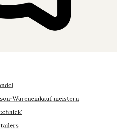
andel
aison-Wareneinkauf meistern
echniek'
tailers