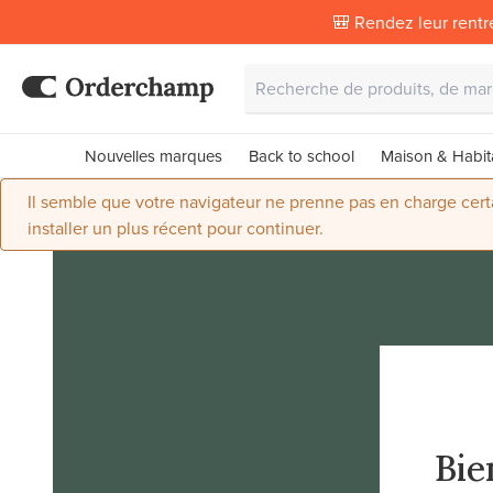
🎒 Rendez leur rentr
Nouvelles marques
Back to school
Maison & Habit
Il semble que votre navigateur ne prenne pas en charge certai
installer un plus récent pour continuer.
Bie