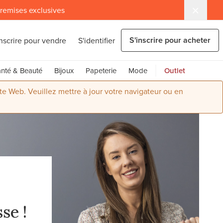
 remises exclusives
S'inscrire pour acheter
inscrire pour vendre
S'identifier
nté & Beauté
Bijoux
Papeterie
Mode
Outlet
ite Web. Veuillez mettre à jour votre navigateur ou en
se !