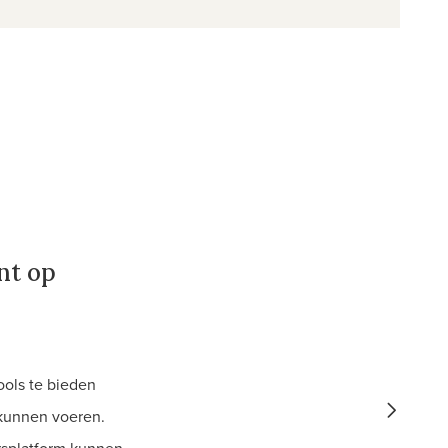
nt op
ools te bieden
 kunnen voeren.