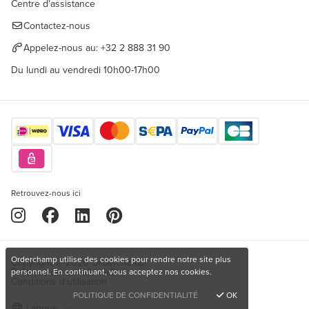
Centre d'assistance
Contactez-nous
Appelez-nous au:
+32 2 888 31 90
Du lundi au vendredi 10h00-17h00
Retrouvez-nous ici
Orderchamp utilise des cookies pour rendre notre site plus
Copyright © 2026 Orderchamp
Politique de confidentialité
personnel. En continuant, vous acceptez nos cookies.
Conditions d'utilisation
POLITIQUE DE CONFIDENTIALITÉ
OK
Langue