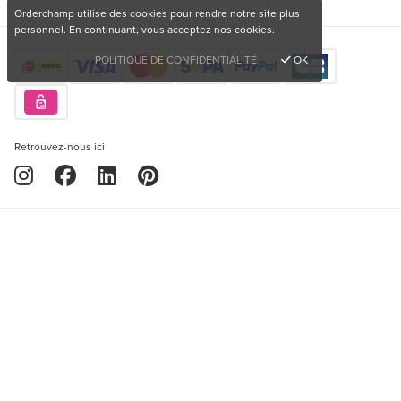
Orderchamp utilise des cookies pour rendre notre site plus
personnel. En continuant, vous acceptez nos cookies.
POLITIQUE DE CONFIDENTIALITÉ
OK
Retrouvez-nous ici
Copyright © 2026 Orderchamp
Politique de confidentialité
Vous souhaitez acheter des produits uniques?
Conditions d'utilisation
S'inscrire gratuitement
Langue