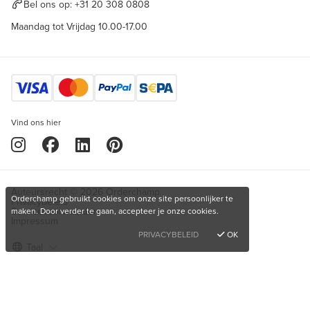
Bel ons op:
+31 20 308 0808
Maandag tot Vrijdag 10.00-17.00
Vind ons hier
Auteursrecht © 2026 Orderchamp
Orderchamp gebruikt cookies om onze site persoonlijker te
Privacybeleid
Servicevoorwaarden
maken. Door verder te gaan, accepteer je onze cookies.
Impressum
PRIVACYBELEID
OK
Taal