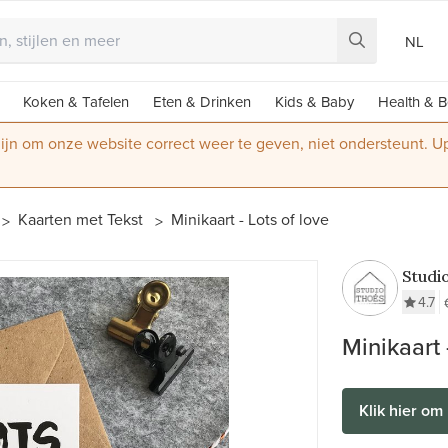
NL
Koken & Tafelen
Eten & Drinken
Kids & Baby
Health & B
 zijn om onze website correct weer te geven, niet ondersteunt. 
Kaarten met Tekst
Minikaart - Lots of love
Studi
4.7
Minikaart 
Klik hier om 