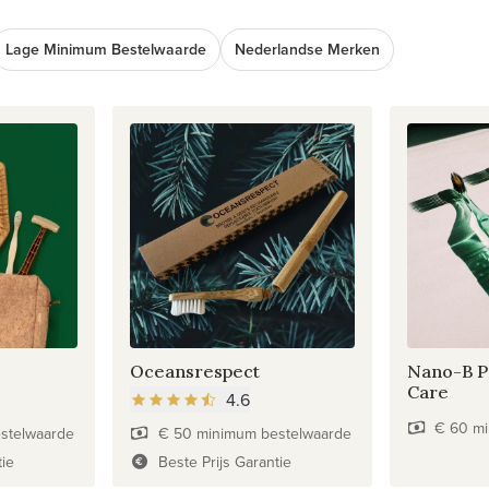
Lage Minimum Bestelwaarde
Nederlandse Merken
Oceansrespect
Nano-B P
Care
4.6
€ 60 mi
stelwaarde
€ 50 minimum bestelwaarde
tie
Beste Prijs Garantie