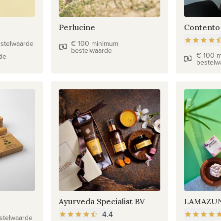
Perlucine
Contento
stelwaarde
€ 100 minimum
bestelwaarde
€ 100 
tie
bestelw
Ayurveda Specialist BV
LAMAZU
4.4
stelwaarde