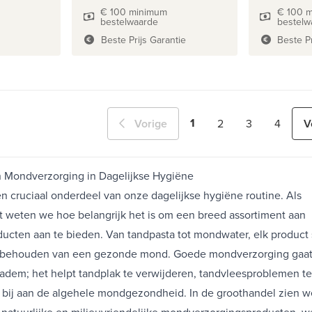
€ 100 minimum
€ 100 
bestelwaarde
bestelw
Beste Prijs Garantie
Beste Pr
1
Vorige
V
2
3
4
n Mondverzorging in Dagelijkse Hygiëne
n cruciaal onderdeel van onze dagelijkse hygiëne routine. Als
st weten we hoe belangrijk het is om een breed assortiment aan
cten aan te bieden. Van tandpasta tot mondwater, elk product 
et behouden van een gezonde mond. Goede mondverzorging gaat
 adem; het helpt tandplak te verwijderen, tandvleesproblemen te
bij aan de algehele mondgezondheid. In de groothandel zien 
natuurlijke en milieuvriendelijke mondverzorgingsproducten, wa