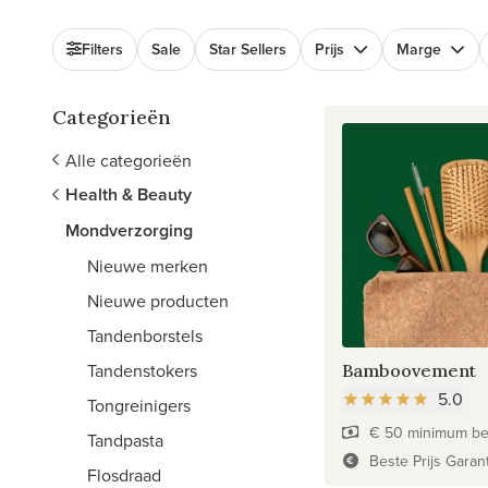
Filters
Sale
Star Sellers
Prijs
Marge
Categorieën
Alle categorieën
Health & Beauty
Mondverzorging
Nieuwe merken
Nieuwe producten
Tandenborstels
Tandenstokers
Bamboovement
5.0
Tongreinigers
€ 50 minimum be
Tandpasta
Beste Prijs Garan
Flosdraad