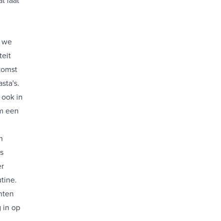
n we
teit
komst
sta's.
 ook in
om een
n
s
r
tine.
nten
 in op