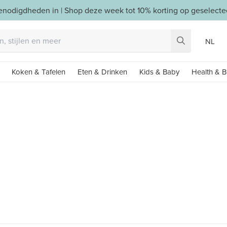
benodigdheden in | Shop deze week tot 10% korting op geselect
NL
Koken & Tafelen
Eten & Drinken
Kids & Baby
Health & B