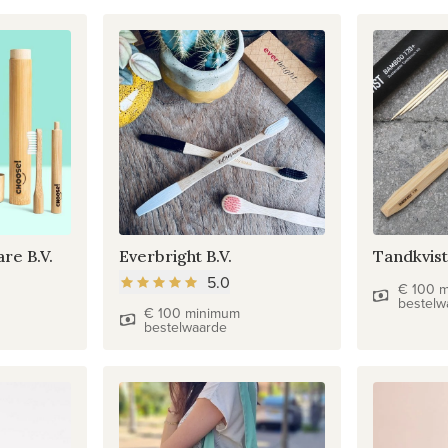
e B.V.
Everbright B.V.
Tandkvist
5.0
€ 100 
bestelw
€ 100 minimum
bestelwaarde