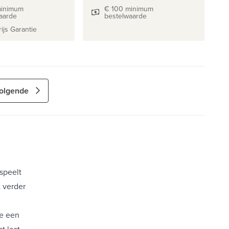
minimum
€ 100 minimum
aarde
bestelwaarde
ijs Garantie
olgende
speelt
 verder
we een
t laat