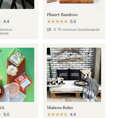
Planet Bamboo
4.4
5.0
minimum
€ 75 minimum bestelwaarde
aarde
NA
Maison Boho
5.0
4.4