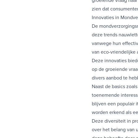
zien dat consumente
Innovaties in Mondver
De mondverzorgingsma
deze trends nauwlette
vanwege hun effectiv
van eco-vriendelijke 
Deze innovaties bied
op de groeiende vraa
divers aanbod te heb
Naast de basics zoal
toenemende interess
blijven een populair i
worden erkend als ee
Deze diversiteit in 
over het belang van 
deze behoefte door e