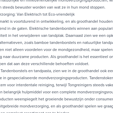
n steeds bewuster worden van wat ze in hun mond stoppen.
zorging: Van Elektrisch tot Eco-vriendelijk
rkt is voortdurend in ontwikkeling, en als groothandel houde
nd in de gaten. Elektrische tandenborstels winnen aan populari
iteit in het verwijderen van tandplak. Daarnaast zien we een op
alternatieven, zoals bamboe tandenborstels en natuurlijke tandpa
en niet alleen voordelen voor de mondgezondheid, maar spelen
g naar duurzame producten. Als groothandel is het essentieel 
ben dat aan deze verschillende behoeften voldoet.
s
Tandenborstels
en tandpasta, zien we in de groothandel ook ee
e in gespecialiseerde mondverzorgingsproducten.
Tandenstoker
tem voor interdentale reiniging, terwijl
Tongreinigers
steeds vake
n belangrijk hulpmiddel voor een complete mondverzorgingsrou
producten weerspiegelt het groeiende bewustzijn onder consume
uitgebreide mondverzorging, en als groothandel spelen we graag
en compleet assortiment aan te bieden.