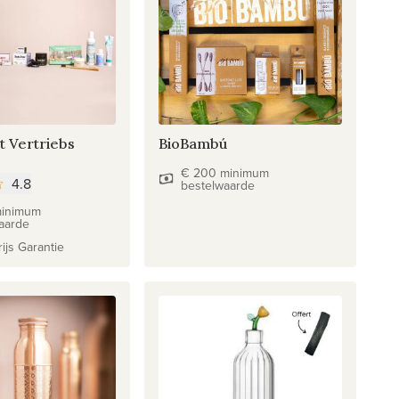
t Vertriebs
BioBambú
€ 200 minimum
4.8
bestelwaarde
minimum
aarde
ijs Garantie