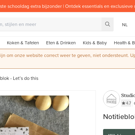
ste schooldag extra bijzonder | Ontdek essentials en exclusieve
NL
Koken & Tafelen
Eten & Drinken
Kids & Baby
Health & B
 zijn om onze website correct weer te geven, niet ondersteunt. 
blok - Let’s do this
Studi
4.7
Notitieblok