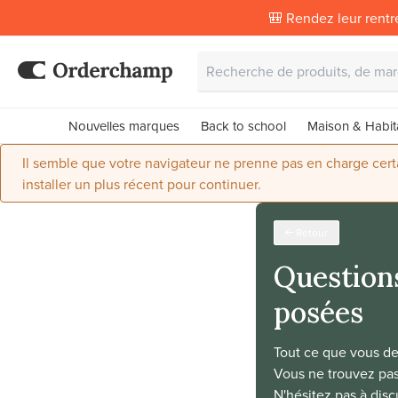
🎒 Rendez leur rentr
Nouvelles marques
Back to school
Maison & Habit
Il semble que votre navigateur ne prenne pas en charge certai
installer un plus récent pour continuer.
Retour
Question
posées
Tout ce que vous dev
Vous ne trouvez pas
N'hésitez pas à disc