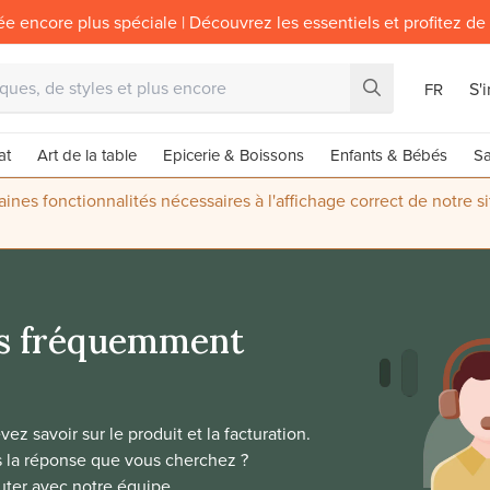
ée encore plus spéciale | Découvrez les essentiels et profitez de
S'
FR
at
Art de la table
Epicerie & Boissons
Enfants & Bébés
Sa
nes fonctionnalités nécessaires à l'affichage correct de notre s
s fréquemment
ez savoir sur le produit et la facturation.
 la réponse que vous cherchez ?
uter avec notre équipe.