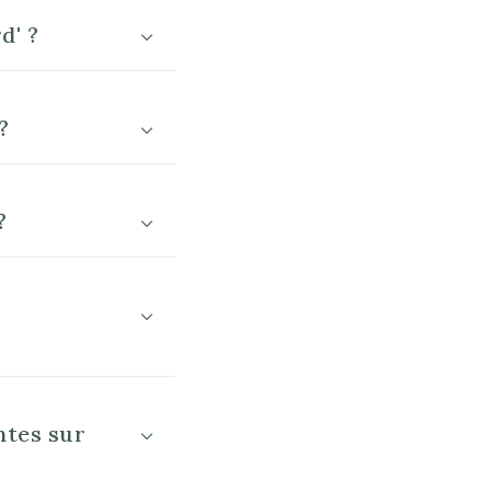
d' ?
?
?
ntes sur