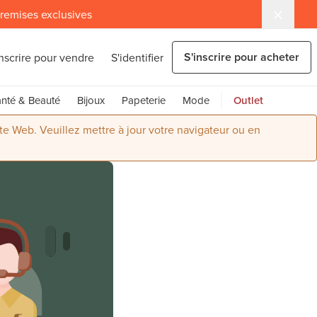
 remises exclusives
S'inscrire pour acheter
inscrire pour vendre
S'identifier
nté & Beauté
Bijoux
Papeterie
Mode
Outlet
ite Web. Veuillez mettre à jour votre navigateur ou en