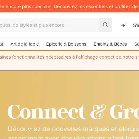
ée encore plus spéciale | Découvrez les essentiels et profitez de
S'
FR
at
Art de la table
Epicerie & Boissons
Enfants & Bébés
Sa
nes fonctionnalités nécessaires à l'affichage correct de notre s