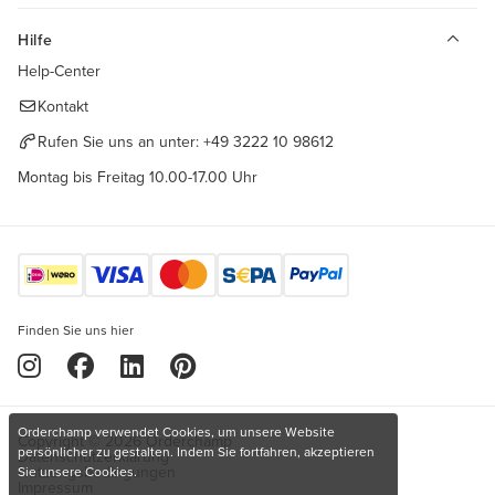
Hilfe
Help-Center
Kontakt
Rufen Sie uns an unter:
+49 3222 10 98612
Montag bis Freitag 10.00-17.00 Uhr
Finden Sie uns hier
Orderchamp verwendet Cookies, um unsere Website
Copyright © 2026 Orderchamp
persönlicher zu gestalten. Indem Sie fortfahren, akzeptieren
Datenschutzerklärung
Nutzungsbedingungen
Sie unsere Cookies.
Impressum