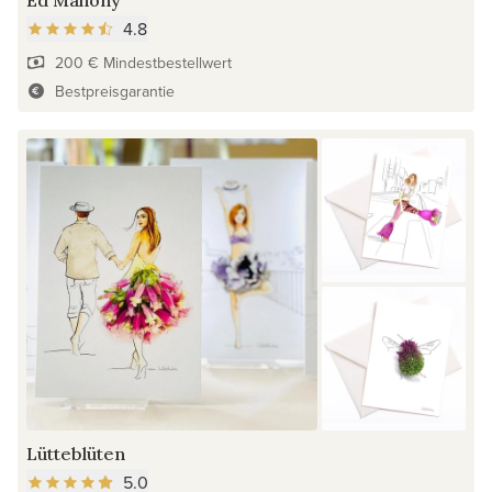
Ed Mahony
4.8
200 € Mindestbestellwert
Bestpreisgarantie
Lütteblüten
5.0