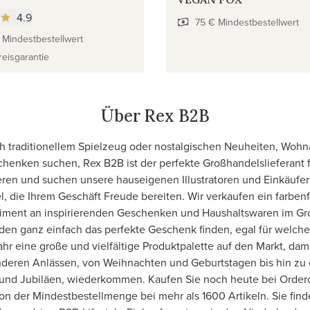
4.9
75 € Mindestbestellwert
 Mindestbestellwert
eisgarantie
Über Rex B2B
ch traditionellem Spielzeug oder nostalgischen Neuheiten, Wohn
henken suchen, Rex B2B ist der perfekte Großhandelslieferant fü
eren und suchen unsere hauseigenen Illustratoren und Einkäufer
el, die Ihrem Geschäft Freude bereiten. Wir verkaufen ein farben
rtiment an inspirierenden Geschenken und Haushaltswaren im Gr
den ganz einfach das perfekte Geschenk finden, egal für welche
hr eine große und vielfältige Produktpalette auf den Markt, dami
nderen Anlässen, von Weihnachten und Geburtstagen bis hin zu 
nd Jubiläen, wiederkommen. Kaufen Sie noch heute bei Order
 von der Mindestbestellmenge bei mehr als 1600 Artikeln. Sie fin