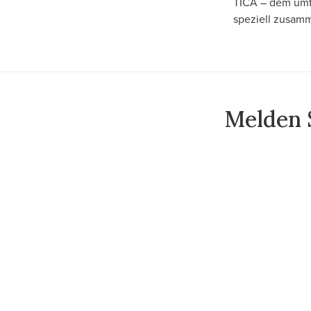
TICA – dem umfa
speziell zusamm
Melden S