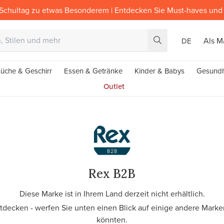
Schultag zu etwas Besonderem | Entdecken Sie Must-haves und 
Als M
DE
üche & Geschirr
Essen & Getränke
Kinder & Babys
Gesundh
Outlet
Rex B2B
Diese Marke ist in Ihrem Land derzeit nicht erhältlich.
ntdecken - werfen Sie unten einen Blick auf einige andere Marken
könnten.