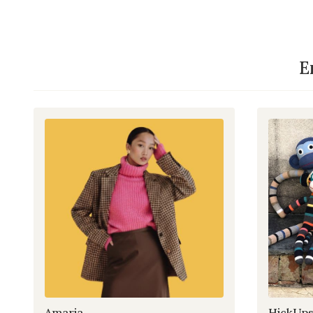
E
Amaria
HickUp