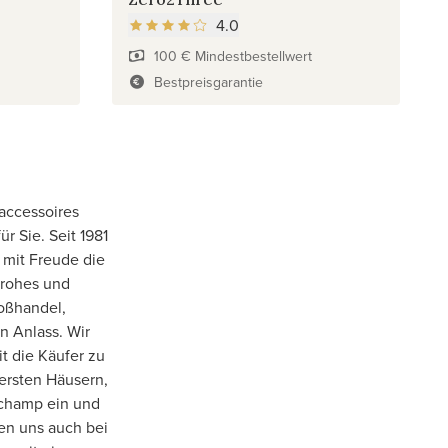
4.0
100 € Mindestbestellwert
Bestpreisgarantie
accessoires
r Sie. Seit 1981
 mit Freude die
frohes und
oßhandel,
n Anlass. Wir
t die Käufer zu
ersten Häusern,
champ ein und
den uns auch bei