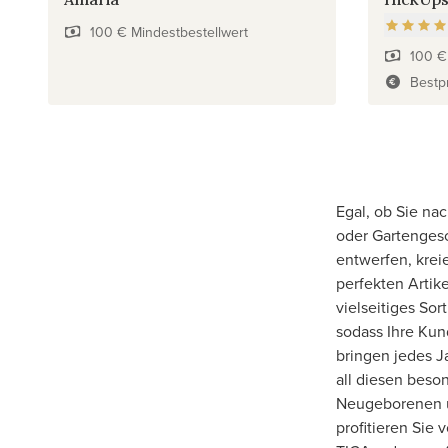
100 € Mindestbestellwert
100 €
Bestpr
Egal, ob Sie na
oder Gartengesc
entwerfen, krei
perfekten Artik
vielseitiges So
sodass Ihre Kun
bringen jedes Ja
all diesen beso
Neugeborenen u
profitieren Sie