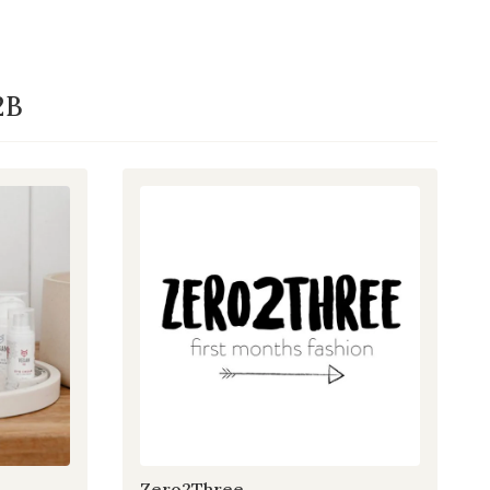
2B
Zero2Three