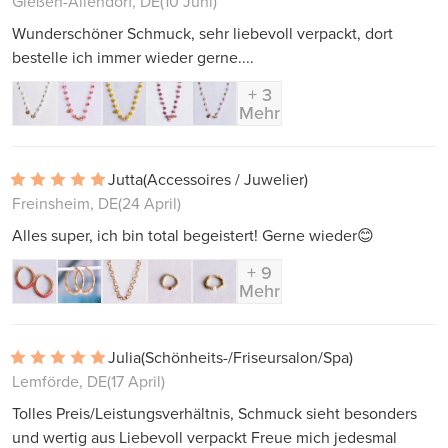
Gießen-Allendorf, DE
(10 Juni)
Wunderschöner Schmuck, sehr liebevoll verpackt, dort
bestelle ich immer wieder gerne....
+ 3
Mehr
Jutta
(Accessoires / Juwelier)
Freinsheim, DE
(24 April)
Alles super, ich bin total begeistert! Gerne wieder😊
+ 9
Mehr
Julia
(Schönheits-/Friseursalon/Spa)
Lemförde, DE
(17 April)
Tolles Preis/Leistungsverhältnis, Schmuck sieht besonders
und wertig aus Liebevoll verpackt Freue mich jedesmal