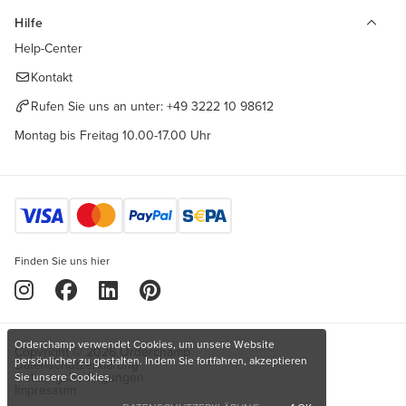
Hilfe
Help-Center
Kontakt
Rufen Sie uns an unter:
+49 3222 10 98612
Montag bis Freitag 10.00-17.00 Uhr
Finden Sie uns hier
Orderchamp verwendet Cookies, um unsere Website
Copyright © 2026 Orderchamp
persönlicher zu gestalten. Indem Sie fortfahren, akzeptieren
Datenschutzerklärung
Nutzungsbedingungen
Sie unsere Cookies.
Impressum