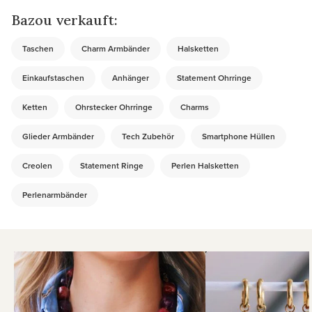
Bazou verkauft:
Taschen
Charm Armbänder
Halsketten
Einkaufstaschen
Anhänger
Statement Ohrringe
Ketten
Ohrstecker Ohrringe
Charms
Glieder Armbänder
Tech Zubehör
Smartphone Hüllen
Creolen
Statement Ringe
Perlen Halsketten
Perlenarmbänder