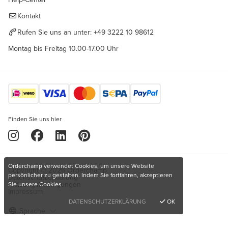
Kontakt
Rufen Sie uns an unter:
+49 3222 10 98612
Montag bis Freitag 10.00-17.00 Uhr
Finden Sie uns hier
Orderchamp verwendet Cookies, um unsere Website
Copyright © 2026 Orderchamp
persönlicher zu gestalten. Indem Sie fortfahren, akzeptieren
Datenschutzerklärung
Nutzungsbedingungen
Sie unsere Cookies.
Impressum
DATENSCHUTZERKLÄRUNG
OK
Sprache