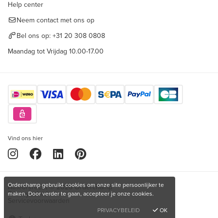
Help center
Neem contact met ons op
Bel ons op:
+31 20 308 0808
Maandag tot Vrijdag 10.00-17.00
Vind ons hier
Orderchamp gebruikt cookies om onze site persoonlijker te
Auteursrecht © 2026 Orderchamp
Privacybeleid
maken. Door verder te gaan, accepteer je onze cookies.
Servicevoorwaarden
PRIVACYBELEID
OK