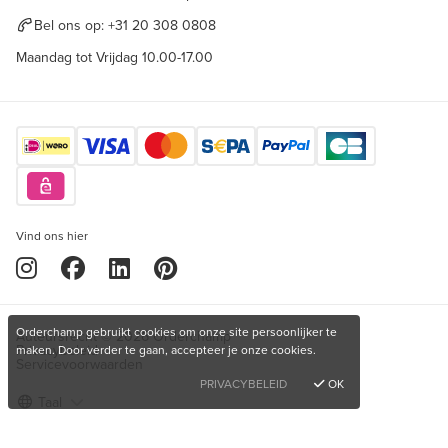
Bel ons op:
+31 20 308 0808
Maandag tot Vrijdag 10.00-17.00
Vind ons hier
Orderchamp gebruikt cookies om onze site persoonlijker te
Auteursrecht © 2026 Orderchamp
Privacybeleid
maken. Door verder te gaan, accepteer je onze cookies.
Servicevoorwaarden
PRIVACYBELEID
OK
Taal