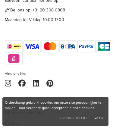
Neem contact met ons op
Bel ons op:
+31 20 308 0808
Maandag tot Vrijdag 10.00-17.00
Vind ons hier
Orderchamp gebruikt cookies om onze site persoonlijker te
Auteursrecht © 2026 Orderchamp
Privacybeleid
maken. Door verder te gaan, accepteer je onze cookies.
Servicevoorwaarden
PRIVACYBELEID
OK
Taal