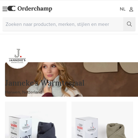
NL
Janneke's Warmtesjaal
Herwen, Nederland