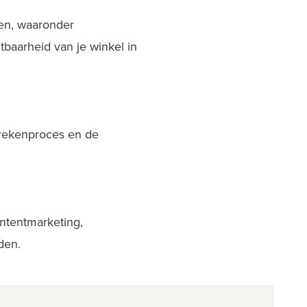
en, waaronder
baarheid van je winkel in
 afrekenproces en de
ontentmarketing,
den.