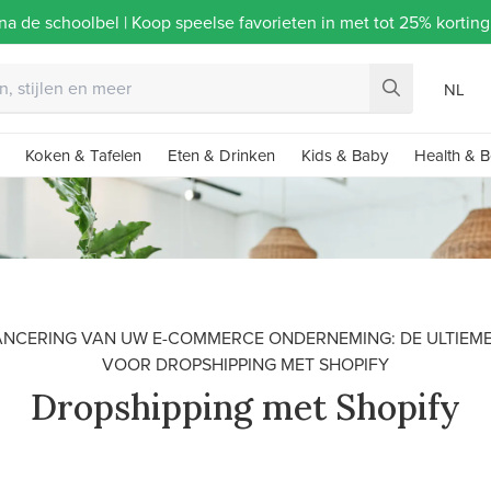
na de schoolbel | Koop speelse favorieten in met tot 25% korti
NL
Koken & Tafelen
Eten & Drinken
Kids & Baby
Health & B
ANCERING VAN UW E-COMMERCE ONDERNEMING: DE ULTIEME
VOOR DROPSHIPPING MET SHOPIFY
Dropshipping met Shopify