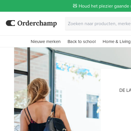
🧸 Houd het plezier gaande 
Nieuwe merken
Back to school
Home & Living
DE L