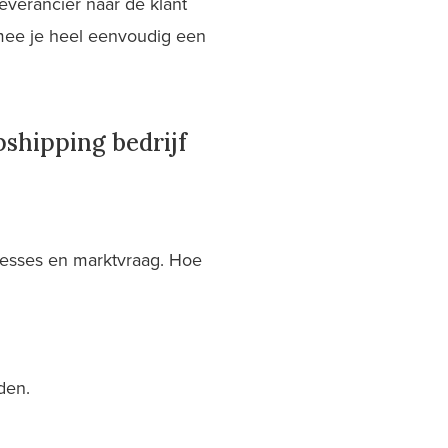
everancier naar de klant
mee je heel eenvoudig een
shipping bedrijf
eresses en marktvraag. Hoe
den.