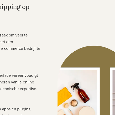
hipping op
zaak om veel te
 het een
 e-commerce bedrijf te
nterface vereenvoudigt
heren van je online
technische expertise.
n apps en plugins,