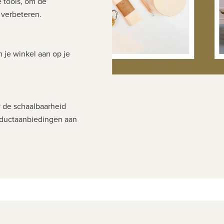
 tools, om de
 verbeteren.
n je winkel aan op je
fy de schaalbaarheid
oductaanbiedingen aan