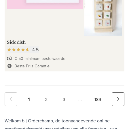
Sidedish
4.5
€ 50 minimum bestelwaarde
Beste Prijs Garantie
1
2
3
...
189
Welkom bij Orderchamp, de toonaangevende online
groothandelsmarkt waar retailers van alle formaten—van