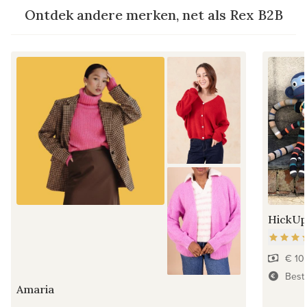
Ontdek andere merken, net als Rex B2B
HickUp
€ 10
Beste
Amaria