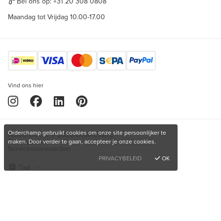
Bel ons op:
+31 20 308 0808
Maandag tot Vrijdag 10.00-17.00
Vind ons hier
Orderchamp gebruikt cookies om onze site persoonlijker te
Auteursrecht © 2026 Orderchamp
Privacybeleid
maken. Door verder te gaan, accepteer je onze cookies.
Servicevoorwaarden
PRIVACYBELEID
OK
Taal