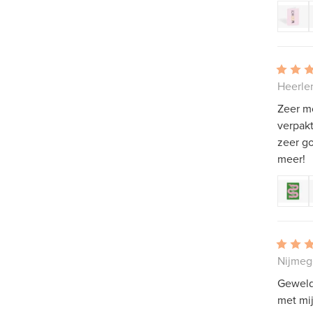
Heerle
Zeer m
verpakt
zeer go
meer!
Nijmeg
Geweldi
met mi