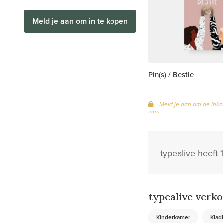
Meld je aan om in te kopen
Pin(s) / Bestie
Meld je aan om de inko
zien
typealive heeft
typealive verko
Kinderkamer
Klad