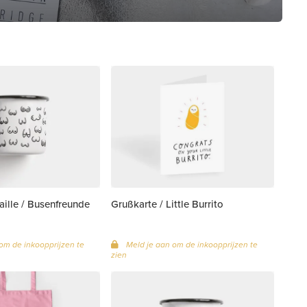
ille / Busenfreunde
Grußkarte / Little Burrito
om de inkoopprijzen te
Meld je aan om de inkoopprijzen te
zien