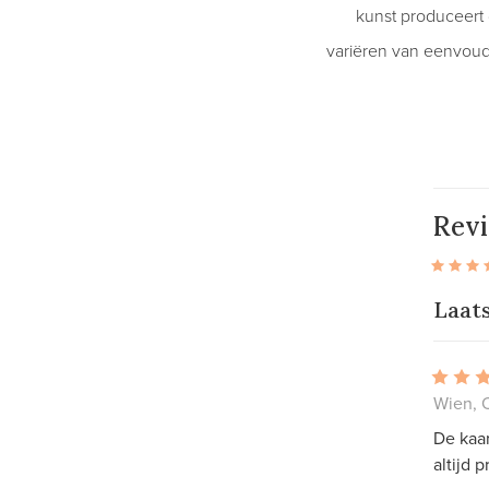
kunst produceert 
variëren van eenvoudig
Rev
Laat
Wien, O
De kaar
altijd 