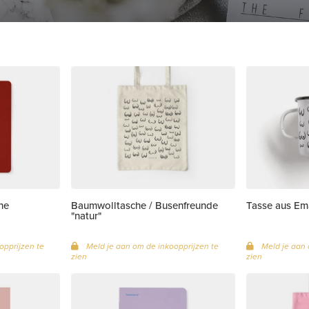
ine
Baumwolltasche / Busenfreunde
Tasse aus Ema
"natur"
opprijzen te
Meld je aan om de inkoopprijzen te
Meld je aan 
zien
zien