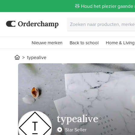
🧸 Houd het plezier gaande 
Nieuwe merken
Back to school
Home & Living
typealive
typealive
Star Seller