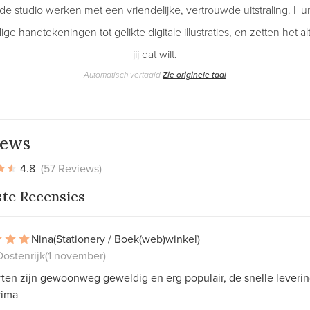
de studio werken met een vriendelijke, vertrouwde uitstraling. Hun
e handtekeningen tot gelikte digitale illustraties, en zetten het al
jij dat wilt.
Automatisch vertaald
Zie originele taal
iews
4.8
(57 Reviews)
ste Recensies
Nina
(Stationery / Boek(web)winkel)
ostenrijk
(1 november)
ten zijn gewoonweg geweldig en erg populair, de snelle leveri
prima