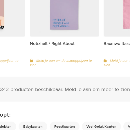
Notizheft / Right About
Baumwolltasch
opprijzen te
Meld je aan om de inkoopprijzen te
Meld je aan 
zien
zien
 1342 producten beschikbaar. Meld je aan om meer te zien
opt:
blokken
Babykaarten
Feestkaarten
Veel Geluk Kaarten
V