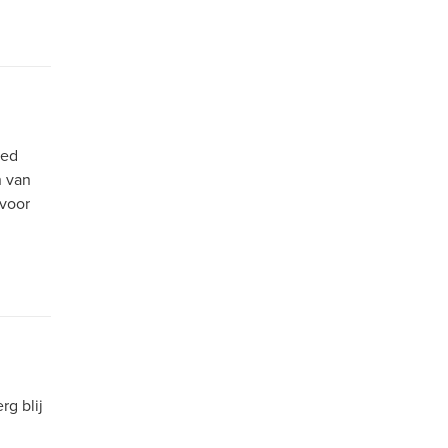
oed
n van
 voor
rg blij