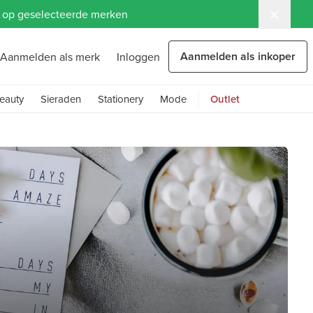
ng op geselecteerde merken
Aanmelden als inkoper
Aanmelden als merk
Inloggen
eauty
Sieraden
Stationery
Mode
Outlet