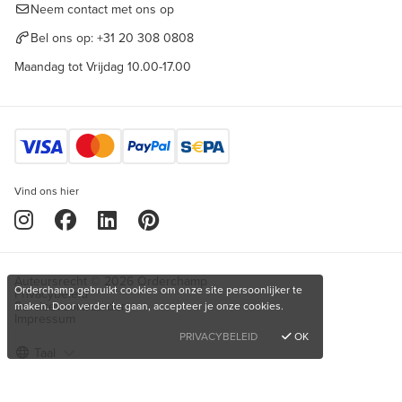
Neem contact met ons op
Bel ons op:
+31 20 308 0808
Maandag tot Vrijdag 10.00-17.00
Vind ons hier
Auteursrecht © 2026 Orderchamp
Orderchamp gebruikt cookies om onze site persoonlijker te
Privacybeleid
Servicevoorwaarden
maken. Door verder te gaan, accepteer je onze cookies.
Impressum
PRIVACYBELEID
OK
Taal