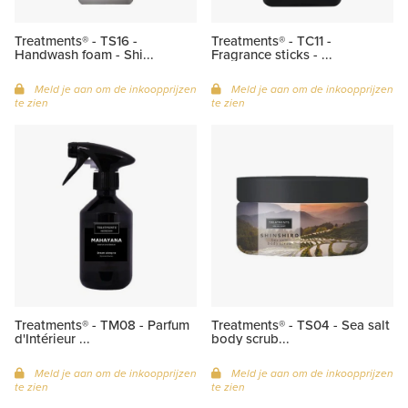
Treatments® - TS16 -
Treatments® - TC11 -
Handwash foam - Shi...
Fragrance sticks - ...
Meld je aan om de inkoopprijzen
Meld je aan om de inkoopprijzen
te zien
te zien
Treatments® - TM08 - Parfum
Treatments® - TS04 - Sea salt
d'Intérieur ...
body scrub...
Meld je aan om de inkoopprijzen
Meld je aan om de inkoopprijzen
te zien
te zien