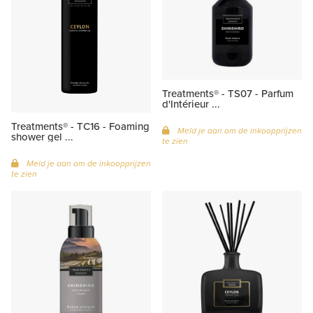
Treatments® - TS07 - Parfum
d'Intérieur ...
Treatments® - TC16 - Foaming
Meld je aan om de inkoopprijzen
shower gel ...
te zien
Meld je aan om de inkoopprijzen
te zien