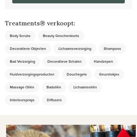
Treatments® verkoopt:
Body Scrubs
Beauty Geschenksets
Decoratieve Objecten
Lichaamsverzorging
Shampoos
Bad Verzorging
Decoratieve Schalen
Handzepen
Huidverzorgingsproducten
Douchegels
Geurstokjes
Massage Oliën
Badoliën
Lichaamsoliën
Interieursprays
Diffusers