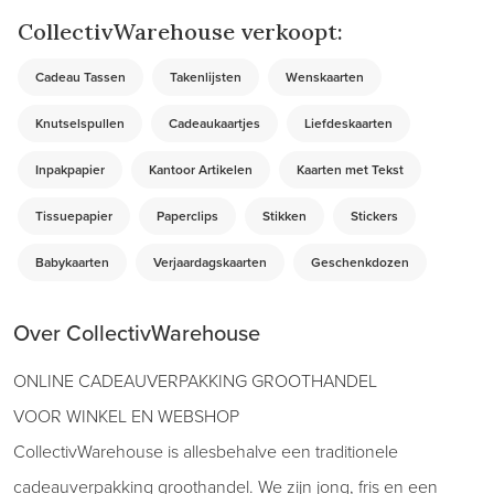
CollectivWarehouse verkoopt:
Cadeau Tassen
Takenlijsten
Wenskaarten
Knutselspullen
Cadeaukaartjes
Liefdeskaarten
Inpakpapier
Kantoor Artikelen
Kaarten met Tekst
Tissuepapier
Paperclips
Stikken
Stickers
Babykaarten
Verjaardagskaarten
Geschenkdozen
Over CollectivWarehouse
ONLINE CADEAUVERPAKKING GROOTHANDEL
VOOR WINKEL EN WEBSHOP
CollectivWarehouse is allesbehalve een traditionele
cadeauverpakking groothandel. We zijn jong, fris en een