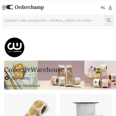
NL
CollectivWarehouse
Star Seller
Aarle-rixtel, Nederland