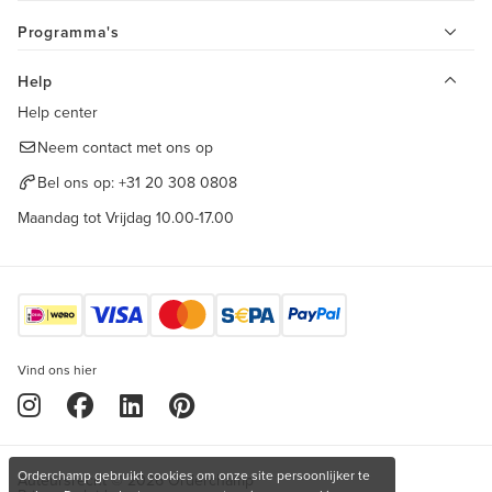
Programma's
Help
Help center
Neem contact met ons op
Bel ons op:
+31 20 308 0808
Maandag tot Vrijdag 10.00-17.00
Vind ons hier
Orderchamp gebruikt cookies om onze site persoonlijker te
Auteursrecht © 2026 Orderchamp