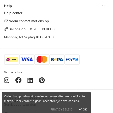
Help
Help center
Neem contact met ons op
Bel ons op:
+31 20 308 0808
Maandag tot Vrijdag 10.00-17.00
Vind ons hier
Orderchamp gebruikt cookies om onze site persoonlijker te
Auteursrecht © 2026 Orderchamp
Privacybeleid
maken. Door verder te gaan, accepteer je onze cookies.
Servicevoorwaarden
PRIVACYBELEID
OK