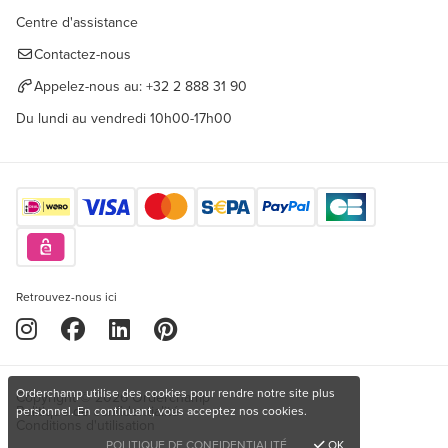
Centre d'assistance
Contactez-nous
Appelez-nous au:
+32 2 888 31 90
Du lundi au vendredi 10h00-17h00
Retrouvez-nous ici
Orderchamp utilise des cookies pour rendre notre site plus
Copyright © 2026 Orderchamp
Politique de confidentialité
personnel. En continuant, vous acceptez nos cookies.
Conditions d'utilisation
POLITIQUE DE CONFIDENTIALITÉ
OK