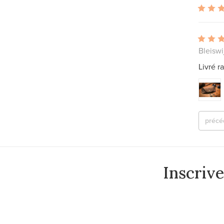
Bleiswi
Livré 
précé
Inscriv