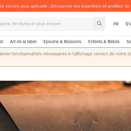
ée encore plus spéciale | Découvrez les essentiels et profitez de
S'
FR
at
Art de la table
Epicerie & Boissons
Enfants & Bébés
Sa
nes fonctionnalités nécessaires à l'affichage correct de notre s