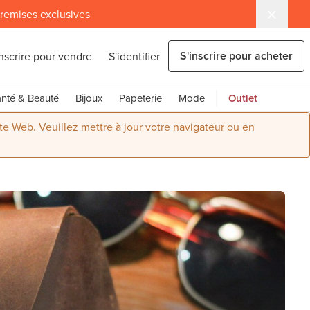
 remises exclusives
S'inscrire pour acheter
inscrire pour vendre
S'identifier
nté & Beauté
Bijoux
Papeterie
Mode
Outlet
ite Web. Veuillez mettre à jour votre navigateur ou en