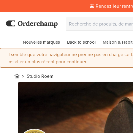
🎒 Rendez leur rentr
Nouvelles marques
Back to school
Maison & Habit
Il semble que votre navigateur ne prenne pas en charge certai
installer un plus récent pour continuer.
Studio Roem