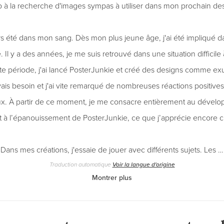
 à la recherche d'images sympas à utiliser dans mon prochain des
ours été dans mon sang. Dès mon plus jeune âge, j'ai été impliqué 
e. Il y a des années, je me suis retrouvé dans une situation diffici
te période, j'ai lancé PosterJunkie et créé des designs comme ex
avais besoin et j'ai vite remarqué de nombreuses réactions positives
ux. À partir de ce moment, je me consacre entièrement au dével
et à l’épanouissement de PosterJunkie, ce que j’apprécie encore c
Dans mes créations, j'essaie de jouer avec différents sujets. Les …
Traduction automatique
Voir la langue d'origine
Montrer plus