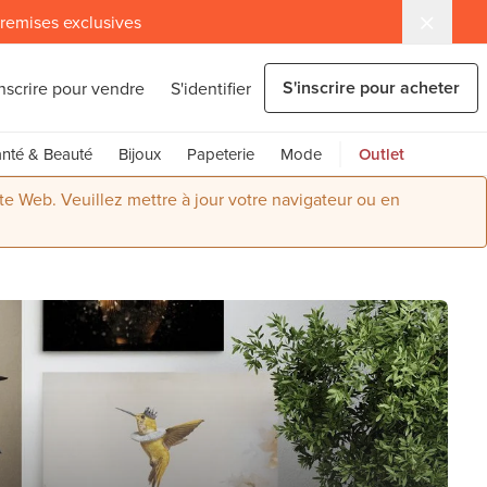
 remises exclusives
S'inscrire pour acheter
inscrire pour vendre
S'identifier
nté & Beauté
Bijoux
Papeterie
Mode
Outlet
ite Web. Veuillez mettre à jour votre navigateur ou en