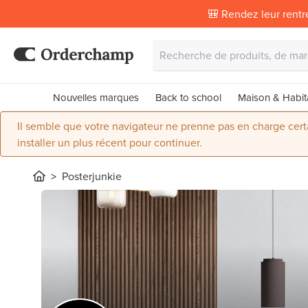
🎒 Rendez leur rentr
Nouvelles marques
Back to school
Maison & Habit
Il semble que votre navigateur ne prenne pas en charge certai
installer un plus récent pour continuer.
Posterjunkie