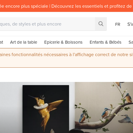
ée encore plus spéciale | Découvrez les essentiels et profitez de
S'
FR
at
Art de la table
Epicerie & Boissons
Enfants & Bébés
Sa
nes fonctionnalités nécessaires à l'affichage correct de notre s