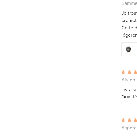
Bammen
Je tro
promoti
Cette d
légère
Aix en
Livrais
Qualité
Asperg