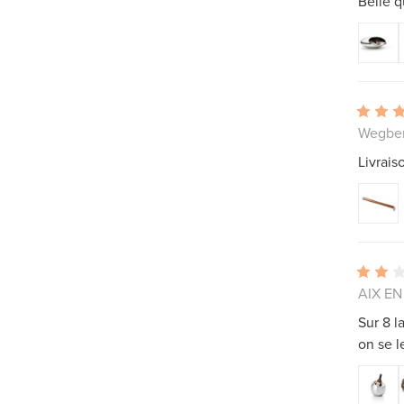
Belle q
Wegber
Livrais
AIX EN
Sur 8 l
on se l