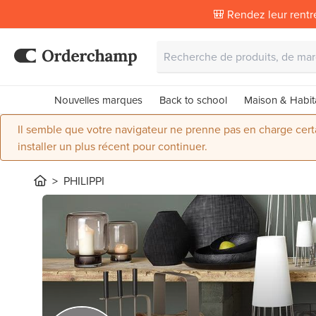
🎒 Rendez leur rentr
Nouvelles marques
Back to school
Maison & Habit
Il semble que votre navigateur ne prenne pas en charge certai
installer un plus récent pour continuer.
PHILIPPI