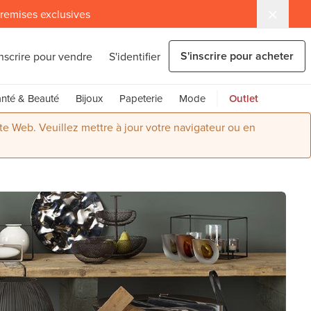
 remises exclusives
S'inscrire pour acheter
inscrire pour vendre
S'identifier
nté & Beauté
Bijoux
Papeterie
Mode
Outlet
ite Web. Veuillez mettre à jour votre navigateur ou en