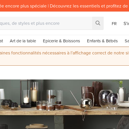
ée encore plus spéciale | Découvrez les essentiels et profitez de
S'
FR
at
Art de la table
Epicerie & Boissons
Enfants & Bébés
Sa
nes fonctionnalités nécessaires à l'affichage correct de notre s