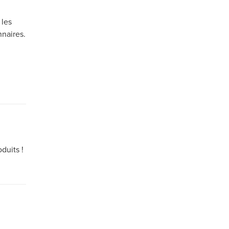
 les
nnaires.
duits !