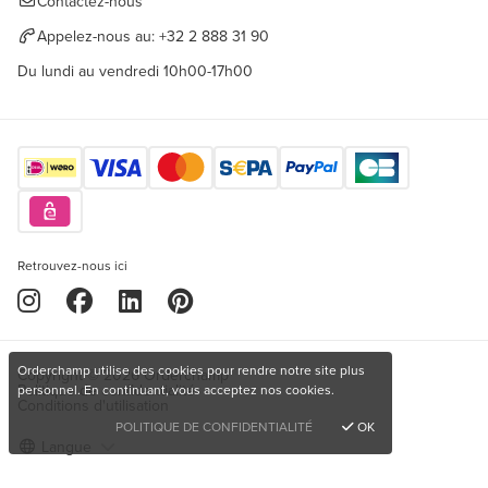
Contactez-nous
Appelez-nous au:
+32 2 888 31 90
Du lundi au vendredi 10h00-17h00
Retrouvez-nous ici
Orderchamp utilise des cookies pour rendre notre site plus
Copyright © 2026 Orderchamp
Politique de confidentialité
personnel. En continuant, vous acceptez nos cookies.
Conditions d'utilisation
POLITIQUE DE CONFIDENTIALITÉ
OK
Langue