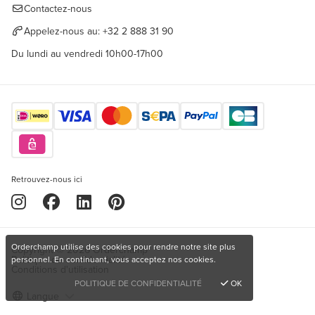
Contactez-nous
Appelez-nous au:
+32 2 888 31 90
Du lundi au vendredi 10h00-17h00
Retrouvez-nous ici
Orderchamp utilise des cookies pour rendre notre site plus
Copyright © 2026 Orderchamp
Politique de confidentialité
personnel. En continuant, vous acceptez nos cookies.
Conditions d'utilisation
POLITIQUE DE CONFIDENTIALITÉ
OK
Langue