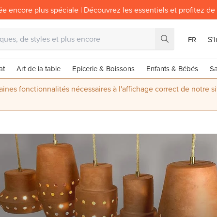
ée encore plus spéciale | Découvrez les essentiels et profitez de
S'
FR
at
Art de la table
Epicerie & Boissons
Enfants & Bébés
Sa
nes fonctionnalités nécessaires à l'affichage correct de notre s