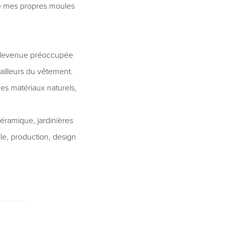
 de mes propres moules
is devenue préoccupée
ailleurs du vêtement.
es matériaux naturels,
céramique, jardinières
elle, production, design