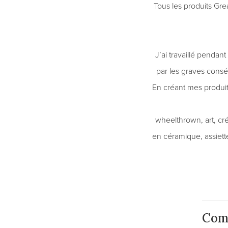
Tous les produits Gre
J’ai travaillé penda
par les graves consé
En créant mes produit
wheelthrown, art, cré
en céramique, assiettes
Com