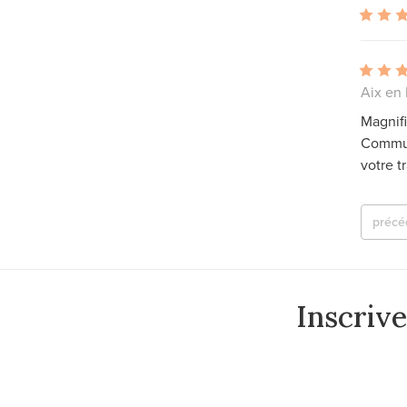
Aix en
Magnifi
Commun
votre tr
précé
Inscriv