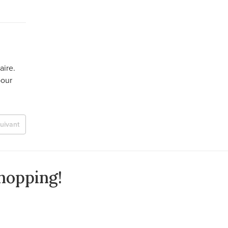
aire.
pour
uivant
hopping!