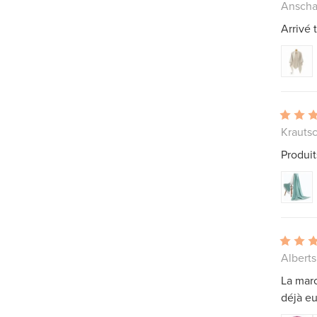
Anscha
Arrivé 
Krauts
Produit
Albert
La marc
déjà eu