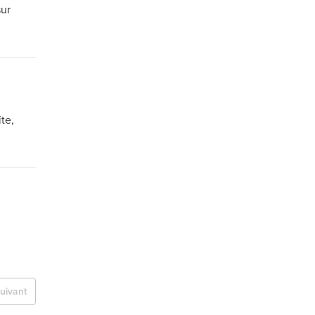
sur
te,
uivant