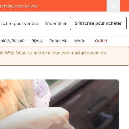
 remises exclusives
S'inscrire pour acheter
inscrire pour vendre
S'identifier
nté & Beauté
Bijoux
Papeterie
Mode
Outlet
ite Web. Veuillez mettre à jour votre navigateur ou en