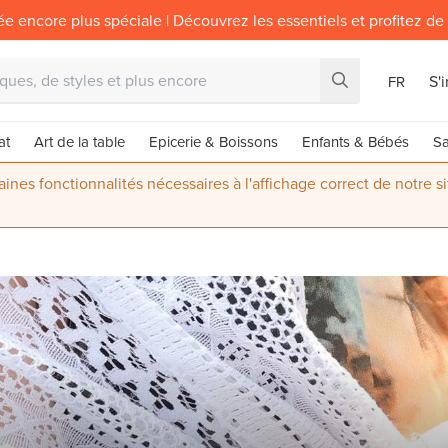
ée encore plus spéciale | Découvrez les essentiels et profitez de
S'
FR
at
Art de la table
Epicerie & Boissons
Enfants & Bébés
Sa
nes fonctionnalités nécessaires à l'affichage correct de notre s