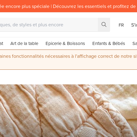
ée encore plus spéciale | Découvrez les essentiels et profitez de
S'
FR
at
Art de la table
Epicerie & Boissons
Enfants & Bébés
Sa
nes fonctionnalités nécessaires à l'affichage correct de notre s