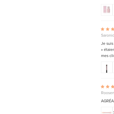
Saroni
Je suis
» étaie
mes cli
Roosen
AGRÉA