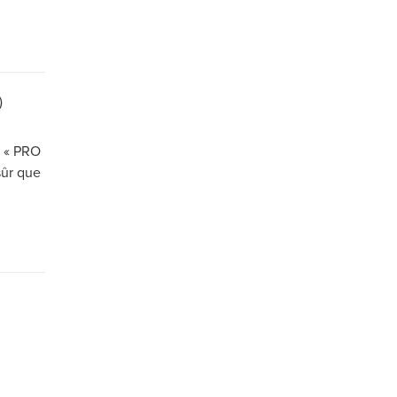
)
x « PRO
sûr que