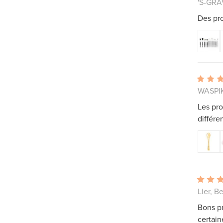
'S-GRA
Des pro
WASPIK
Les pro
différe
Lier, B
Bons pr
certai