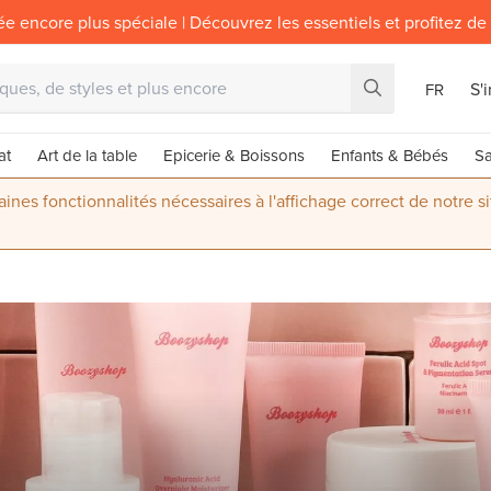
ée encore plus spéciale | Découvrez les essentiels et profitez de
S'
FR
at
Art de la table
Epicerie & Boissons
Enfants & Bébés
Sa
nes fonctionnalités nécessaires à l'affichage correct de notre s