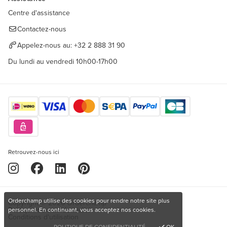
Centre d'assistance
Contactez-nous
Appelez-nous au:
+32 2 888 31 90
Du lundi au vendredi 10h00-17h00
Retrouvez-nous ici
Orderchamp utilise des cookies pour rendre notre site plus
Copyright © 2026 Orderchamp
Politique de confidentialité
personnel. En continuant, vous acceptez nos cookies.
Conditions d'utilisation
POLITIQUE DE CONFIDENTIALITÉ
OK