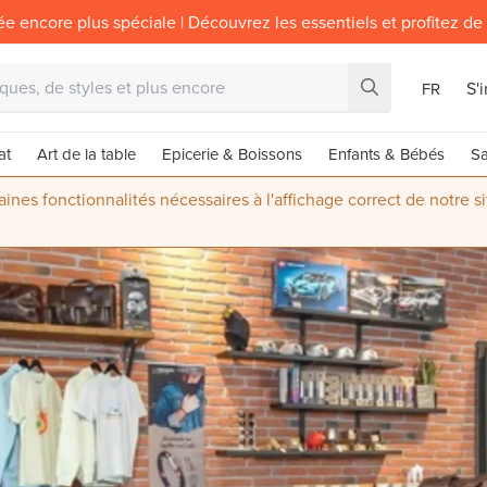
ée encore plus spéciale | Découvrez les essentiels et profitez de
S'
FR
at
Art de la table
Epicerie & Boissons
Enfants & Bébés
Sa
nes fonctionnalités nécessaires à l'affichage correct de notre s