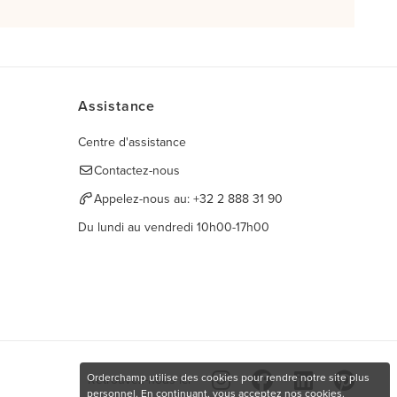
Assistance
Centre d'assistance
Contactez-nous
Appelez-nous au:
+32 2 888 31 90
Du lundi au vendredi 10h00-17h00
Orderchamp utilise des cookies pour rendre notre site plus
Retrouvez-nous ici
personnel. En continuant, vous acceptez nos cookies.