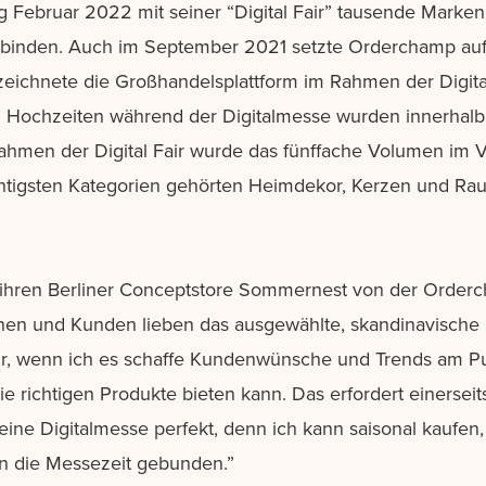
Februar 2022 mit seiner “Digital Fair” tausende Marken
erbinden. Auch im September 2021 setzte Orderchamp auf 
zeichnete die Großhandelsplattform im Rahmen der Digit
u Hochzeiten während der Digitalmesse wurden innerhalb
Rahmen der Digital Fair wurde das fünffache Volumen im V
chtigsten Kategorien gehörten Heimdekor, Kerzen und Rau
ür ihren Berliner Conceptstore Sommernest von der Orderc
nnen und Kunden lieben das ausgewählte, skandinavische
nur, wenn ich es schaffe Kundenwünsche und Trends am P
e richtigen Produkte bieten kann. Das erfordert einerseit
st eine Digitalmesse perfekt, denn ich kann saisonal kaufe
 an die Messezeit gebunden.”