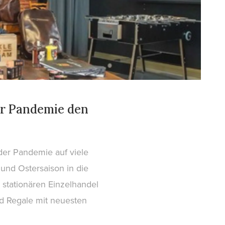
er Pandemie den
der Pandemie auf viele
und Ostersaison in die
 stationären Einzelhandel
nd Regale mit neuesten