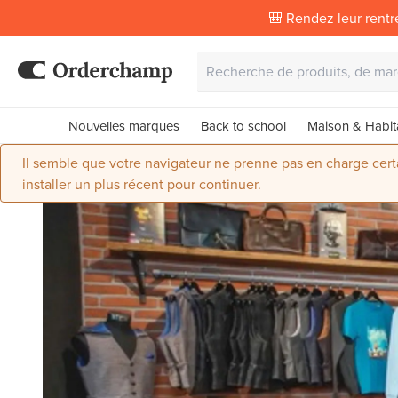
🎒 Rendez leur rentr
Nouvelles marques
Back to school
Maison & Habit
Il semble que votre navigateur ne prenne pas en charge certai
installer un plus récent pour continuer.