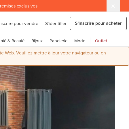
 remises exclusives
S'inscrire pour acheter
inscrire pour vendre
S'identifier
nté & Beauté
Bijoux
Papeterie
Mode
Outlet
ite Web. Veuillez mettre à jour votre navigateur ou en