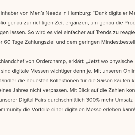
, Inhaber von Men’s Needs in Hamburg: “Dank digitaler 
lio genau zur richtigen Zeit ergänzen, um genau die Prod
n lassen. So wird es viel einfacher auf Trends zu reagie
er 60 Tage Zahlungsziel und dem geringen Mindestbestell
chlandchef von Orderchamp, erklärt: „Jetzt wo physisch
ind digitale Messen wichtiger denn je. Mit unseren Online
händler die neuesten Kollektionen für die Saison kaufen
nes Jahres nicht verpassen. Mit Blick auf die Zahlen konn
serer Digital Fairs durchschnittlich 300% mehr Umsatz e
munity die Vorteile einer digitalen Messe erleben kann!