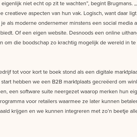
eigenlijk niet echt op zit te wachten”, begint Brugmans. 
de creatieve aspecten van hun vak. Logisch, want daar lig
t je als moderne ondernemer minstens een social media
biedt. Of een eigen website. Desnoods een online uithan
En om die boodschap zo krachtig mogelijk de wereld in te
drijf tot voor kort te boek stond als een digitale marktpla
 de start hebben we een B2B marktplaats gecreëerd om win
den, een software suite neergezet waarop merken hun ei
programma voor retailers waarmee ze later kunnen betalen
taald krijgen en we kunnen integreren met zo’n beetje al