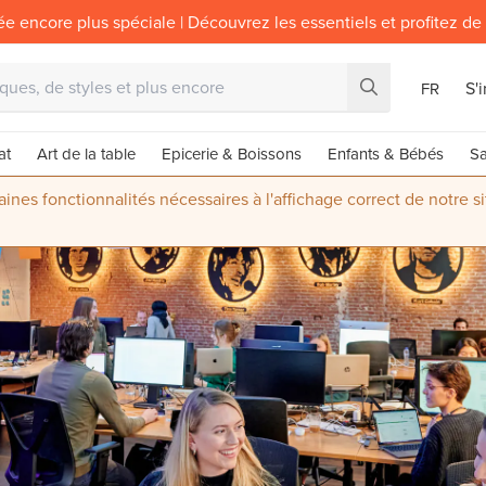
ée encore plus spéciale | Découvrez les essentiels et profitez de
S'
FR
at
Art de la table
Epicerie & Boissons
Enfants & Bébés
Sa
nes fonctionnalités nécessaires à l'affichage correct de notre s