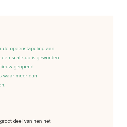
r de opeenstapeling aan
s een scale-up is geworden
 nieuw geopend
urs waar meer dan
en.
n groot deel van hen het