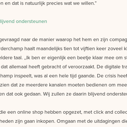
en dat is natuurlijk precies wat we willen.”
blijvend ondersteunen
evraagd naar de manier waarop het hem en zijn compagn
Orderchamp haalt maandelijks tien tot vijftien keer zoveel
heldere taal. ,,Ik ben er eigenlijk een beetje klaar mee om
at allemaal heeft gebracht of veroorzaakt. De digitale tr
amp inspeelt, was al een hele tijd gaande. De crisis heef
 inzien dat ze meerdere kanalen moeten bedienen om mee
 dat ook gedaan. Wij zullen ze daarin blijvend onderste
 die een online shop hebben opgezet, met click and collec
elheden zijn gaan inkopen. Omgaan met de uitdagingen die