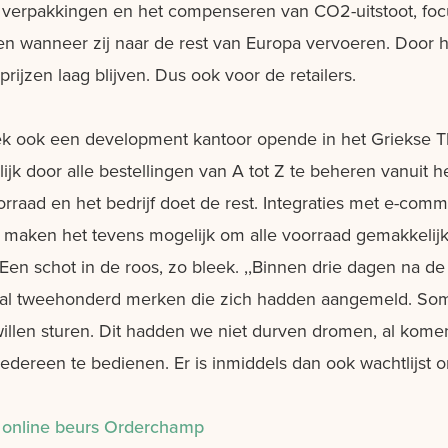
ije verpakkingen en het compenseren van CO2-uitstoot, f
en wanneer zij naar de rest van Europa vervoeren. Door 
prijzen laag blijven. Dus ook voor de retailers.
 ook een development kantoor opende in het Griekse Th
lijk door alle bestellingen van A tot Z te beheren vanuit h
aad en het bedrijf doet de rest. Integraties met e-comm
ken het tevens mogelijk om alle voorraad gemakkelijk
Een schot in de roos, zo bleek. ,,Binnen drie dagen na de
er al tweehonderd merken die zich hadden aangemeld. S
willen sturen. Dit hadden we niet durven dromen, al kome
edereen te bedienen. Er is inmiddels dan ook wachtlijst o
ns online beurs Orderchamp