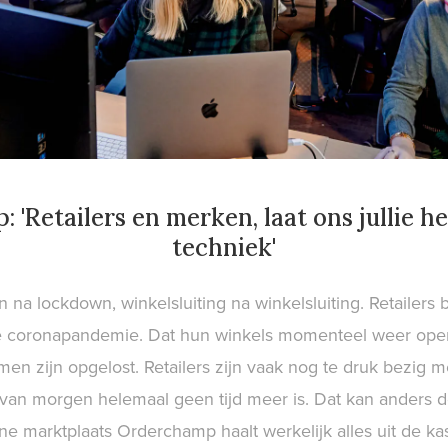
'Retailers en merken, laat ons jullie 
techniek'
na lockdown, winkelsluiting na winkelsluiting. Retailers 
ge coronapandemie. Dat hun winkels momenteel weer open
emen zijn opgelost. Retailers zijn vaak nog te druk bezig 
van morgen helemaal geen tijd meer is. Dat kan anders 
ne marktplaats Orderchamp haalt werkelijk alles uit de ka