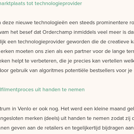
arktplaats tot technologieprovider
 deze nieuwe technologieën een steeds prominentere rol
wam het besef dat Orderchamp inmiddels veel meer is dan ‘
enlijk een technologieprovider geworden die de creatieve
merken moeten ons zien als een partner voor de lange term
en helpt te verbeteren, die je precies kan vertellen welk
 door gebruik van algoritmes potentiële bestsellers voor je 
lfilmentproces uit handen te nemen
centrum in Venlo er ook nog. Het werd een kleine maand 
angesloten merken (deels) uit handen te nemen zodat zij 
nen geven aan de retailers en tegelijkertijd bijdragen aa