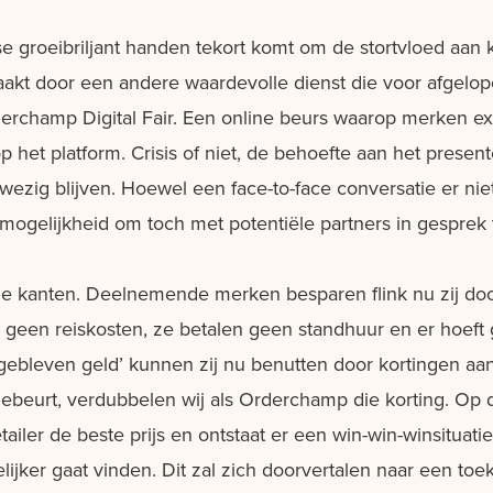
e groeibriljant handen tekort komt om de stortvloed aan 
zaakt door een andere waardevolle dienst die voor afge
erchamp Digital Fair. Een online beurs waarop merken ex
 het platform. Crisis of niet, de behoefte aan het prese
aanwezig blijven. Hoewel een face-to-face conversatie er nie
mogelijkheid om toch met potentiële partners in gesprek 
drie kanten. Deelnemende merken besparen flink nu zij doo
jn geen reiskosten, ze betalen geen standhuur en er hoef
gebleven geld’ kunnen zij nu benutten door kortingen aa
gebeurt, verdubbelen wij als Orderchamp die korting. Op
etailer de beste prijs en ontstaat er een win-win-winsitua
lijker gaat vinden. Dit zal zich doorvertalen naar een to