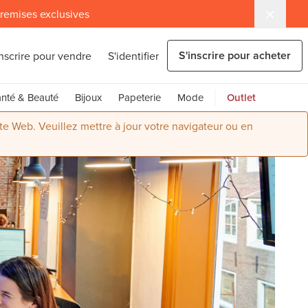
 remises exclusives
S'inscrire pour acheter
inscrire pour vendre
S'identifier
nté & Beauté
Bijoux
Papeterie
Mode
Outlet
ite Web. Veuillez mettre à jour votre navigateur ou en