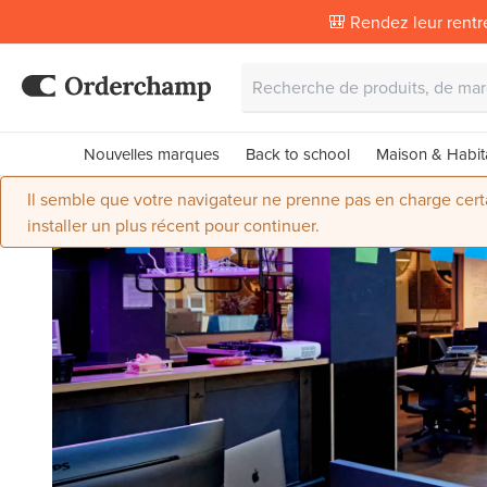
🎒 Rendez leur rentr
Nouvelles marques
Back to school
Maison & Habit
Il semble que votre navigateur ne prenne pas en charge certai
installer un plus récent pour continuer.