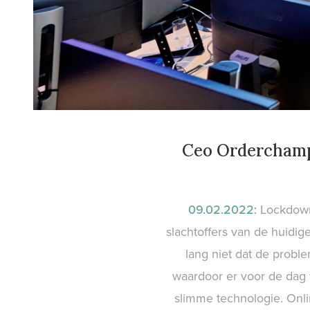
Ceo Orderchamp: 
09.02.2022:
Lockdown 
slachtoffers van de huidi
lang niet dat de probl
waardoor er voor de dag 
slimme technologie. Onli