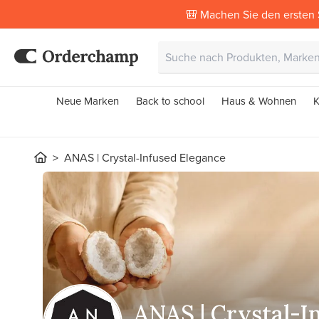
🎒 Machen Sie den ersten 
Neue Marken
Back to school
Haus & Wohnen
K
ANAS | Crystal-Infused Elegance
ANAS | Crystal-I