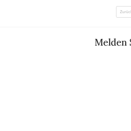
Zurüc
Melden S