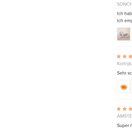
SONCHA
Ich hab
Ich emp
Kortrij
Sehr sc
AMSTEL
Super n