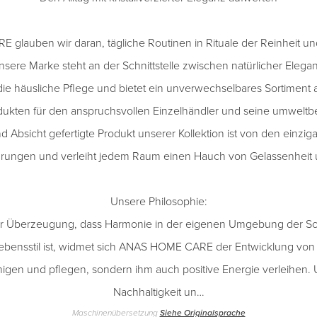
glauben wir daran, tägliche Routinen in Rituale der Reinheit u
sere Marke steht an der Schnittstelle zwischen natürlicher Elega
ie häusliche Pflege und bietet ein unverwechselbares Sortiment an
dukten für den anspruchsvollen Einzelhändler und seine umweltb
nd Absicht gefertigte Produkt unserer Kollektion ist von den einzig
chdrungen und verleiht jedem Raum einen Hauch von Gelassenheit 
Unsere Philosophie:
er Überzeugung, dass Harmonie in der eigenen Umgebung der Sc
ensstil ist, widmet sich ANAS HOME CARE der Entwicklung von P
nigen und pflegen, sondern ihm auch positive Energie verleihen
Nachhaltigkeit un…
Maschinenübersetzung
Siehe Originalsprache