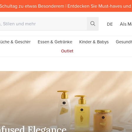
Schultag zu etwas Besonderem | Entdecken Sie Must-haves und 
Als M
DE
üche & Geschirr
Essen & Getränke
Kinder & Babys
Gesundh
Outlet
nfused Elegance