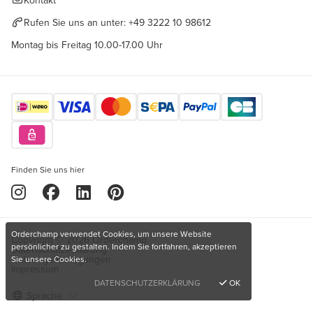
Kontakt
Rufen Sie uns an unter:
+49 3222 10 98612
Montag bis Freitag 10.00-17.00 Uhr
Finden Sie uns hier
Orderchamp verwendet Cookies, um unsere Website
Copyright © 2026 Orderchamp
persönlicher zu gestalten. Indem Sie fortfahren, akzeptieren
Datenschutzerklärung
Nutzungsbedingungen
Sie unsere Cookies.
Impressum
DATENSCHUTZERKLÄRUNG
OK
Sprache