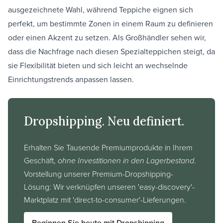
ausgezeichnete Wahl, während
Teppiche
eignen sich
perfekt, um bestimmte Zonen in einem Raum zu definieren
oder einen Akzent zu setzen. Als Großhändler sehen wir,
dass die Nachfrage nach diesen Spezialteppichen steigt, da
sie Flexibilität bieten und sich leicht an wechselnde
Einrichtungstrends anpassen lassen.
Dropshipping. Neu definiert.
Erhalten Sie Tausende Premiumprodukte in Ihrem
Geschäft,
ohne Investitionen in den Lagerbestand
.
Vorstellung unserer Premium-Dropshipping-
Lösung: Wir verknüpfen unseren 'easy-discovery'-
Marktplatz mit 'direct-to-consumer'-Lieferungen.
Beginnen Sie heute mit Dropshipping