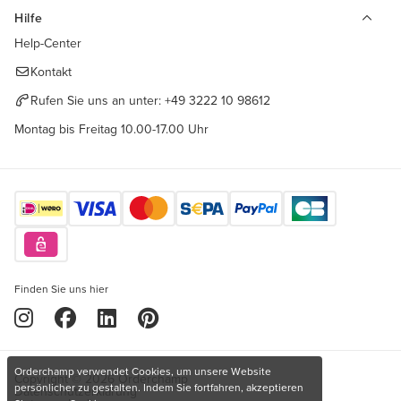
Hilfe
Help-Center
Kontakt
Rufen Sie uns an unter:
+49 3222 10 98612
Montag bis Freitag 10.00-17.00 Uhr
Finden Sie uns hier
Orderchamp verwendet Cookies, um unsere Website
Copyright © 2026 Orderchamp
persönlicher zu gestalten. Indem Sie fortfahren, akzeptieren
Datenschutzerklärung