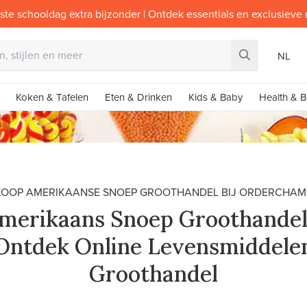
ste schooldag extra bijzonder | Ontdek essentials en exclusieve
NL
Koken & Tafelen
Eten & Drinken
Kids & Baby
Health & B
KOOP AMERIKAANSE SNOEP GROOTHANDEL BIJ ORDERCHAM
merikaans Snoep Groothandel
Ontdek Online Levensmiddele
Groothandel