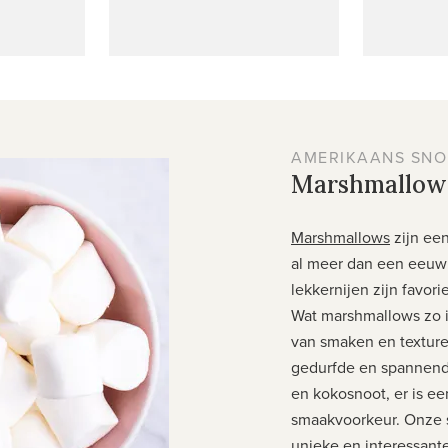
AMERIKAANS SNO
Marshmallow
Marshmallows
zijn ee
al meer dan een eeuw
lekkernijen zijn favori
Wat marshmallows zo i
van smaken en texturen
gedurfde en spannend
en kokosnoot, er is e
smaakvoorkeur. Onze s
unieke en interessan