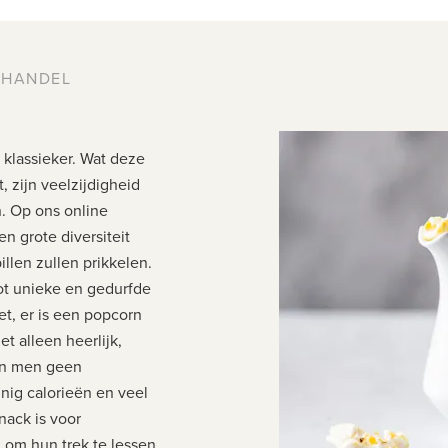
THANDEL
klassieker. Wat deze
, zijn veelzijdigheid
. Op ons online
n grote diversiteit
len zullen prikkelen.
ot unieke en gedurfde
vet, er is een popcorn
t alleen heerlijk,
an men geen
inig calorieën en veel
nack is voor
m hun trek te lessen