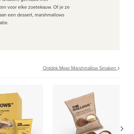
ten voor elke zoetekauw. Of je ze
 aan een dessert, marshmallows
atie.
Ontdek Meer Marshmallow Smaken
Do
K
R
S
zi