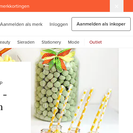
 merkkortingen
Aanmelden als inkoper
Aanmelden als merk
Inloggen
eauty
Sieraden
Stationery
Mode
Outlet
P
 -
n