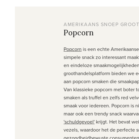
AMERIKAANS SNOEP GROO
Popcorn
Popcorn
is een echte Amerikaanse 
simpele snack zo interessant maakt
en eindeloze smaakmogelijkheden
groothandelsplatform bieden we ee
aan popcorn smaken die smaakpapil
Van klassieke popcorn met boter t
smaken als truffel en zelfs red vel
smaak voor iedereen. Popcorn is nie
maar ook een trendy snack waarv
'schuldgevoel'
krijgt. Het bevat we
vezels, waardoor het de perfecte s
gezondheidbewuste consumenten o