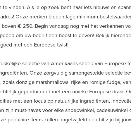
 te vinden. Als je op zoek bent naar iets nieuws en spann
 adres! Onze merken bieden lage minimum bestelwaarden
n boven € 250. Begin vandaag nog met het verkennen van
pgoed om uw bedrijf een boost te geven! Bekijk hieronde
goed met een Europese twist!
ukkelijke selectie van Amerikaans snoep van Europese t
ngrediënten. Onze zorgvuldig samengestelde selectie be
 zoals donzige marshmallows, rijke en romige fudge, ver
htelijk geproduceerd met een unieke Europese draai. 
dities met een focus op natuurlijke ingrediënten, innovat
en zijn must-haves voor elke snoepwinkel, cadeauwinkel 
 populaire items zullen ongetwijfeld een hit zijn bij jou