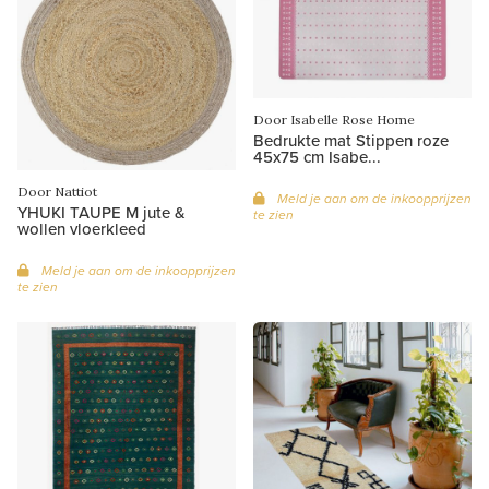
Door Isabelle Rose Home
Bedrukte mat Stippen roze
45x75 cm Isabe...
Door Nattiot
Meld je aan om de inkoopprijzen
YHUKI TAUPE M jute &
te zien
wollen vloerkleed
Meld je aan om de inkoopprijzen
te zien