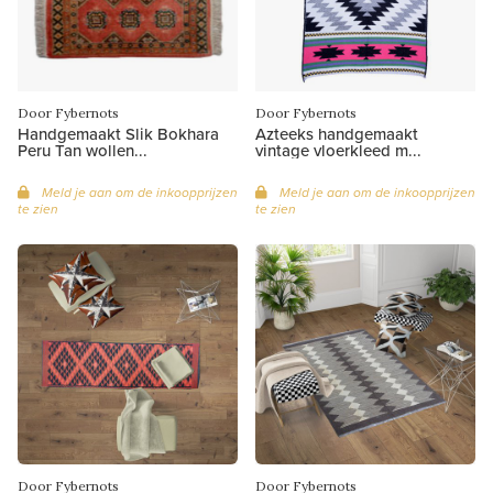
Door Fybernots
Door Fybernots
Handgemaakt Slik Bokhara
Azteeks handgemaakt
Peru Tan wollen...
vintage vloerkleed m...
Meld je aan om de inkoopprijzen
Meld je aan om de inkoopprijzen
te zien
te zien
Door Fybernots
Door Fybernots