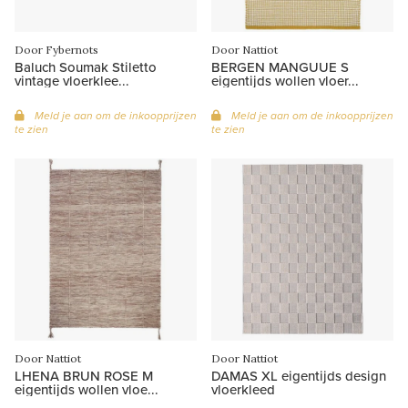
Door Fybernots
Door Nattiot
Baluch Soumak Stiletto
BERGEN MANGUUE S
vintage vloerklee...
eigentijds wollen vloer...
Meld je aan om de inkoopprijzen
Meld je aan om de inkoopprijzen
te zien
te zien
Door Nattiot
Door Nattiot
LHENA BRUN ROSE M
DAMAS XL eigentijds design
eigentijds wollen vloe...
vloerkleed