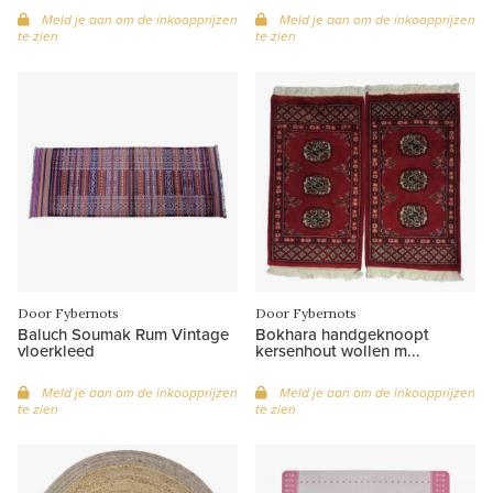
Meld je aan om de inkoopprijzen
Meld je aan om de inkoopprijzen
te zien
te zien
Door Fybernots
Door Fybernots
Baluch Soumak Rum Vintage
Bokhara handgeknoopt
vloerkleed
kersenhout wollen m...
Meld je aan om de inkoopprijzen
Meld je aan om de inkoopprijzen
te zien
te zien