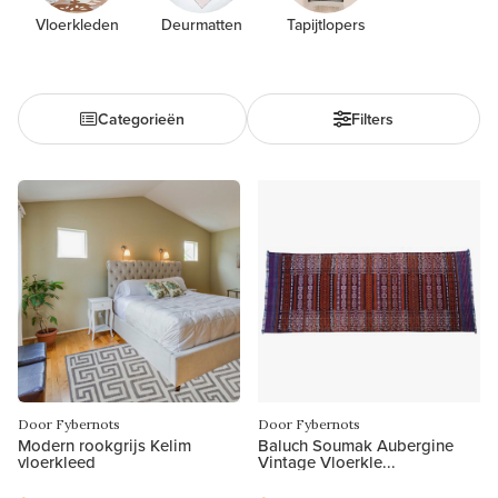
Vloerkleden
Deurmatten
Tapijtlopers
Categorieën
Filters
Door Fybernots
Door Fybernots
Modern rookgrijs Kelim
Baluch Soumak Aubergine
vloerkleed
Vintage Vloerkle...