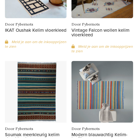
Door Fybernots
Door Fybernots
IKAT Oushak Kelim vloerkleed
Vintage Falcon wollen kelim
vloerkleed
Meld je aan om de inkoopprijzen
te zien
Meld je aan om de inkoopprijzen
te zien
Door Fybernots
Door Fybernots
Soumak meerkleurig kelim
Modern blauwachtig Kelim-