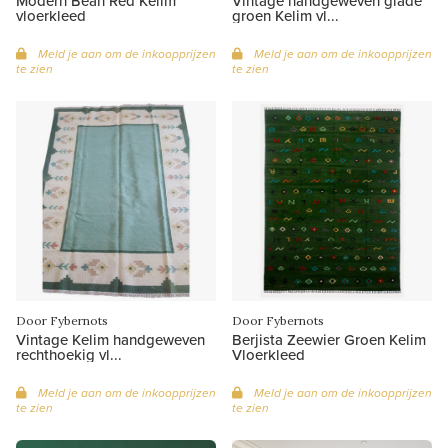
Modern Bean Red Kelim
Vintage handgeweven glade
vloerkleed
groen Kelim vl...
Meld je aan om de inkoopprijzen
Meld je aan om de inkoopprijzen
te zien
te zien
Door Fybernots
Door Fybernots
Vintage Kelim handgeweven
Berjista Zeewier Groen Kelim
rechthoekig vl...
Vloerkleed
Meld je aan om de inkoopprijzen
Meld je aan om de inkoopprijzen
te zien
te zien