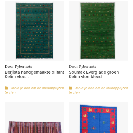
Door Fybernots
Door Fybernots
Berjista handgemaakte olifant
Soumak Everglade groen
Kelim vloe...
Kelim vloerkleed
Meld je aan om de inkoopprijzen
Meld je aan om de inkoopprijzen
te zien
te zien