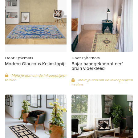
Door Fybernots
Door Fybernots
Modern Glaucous Kelim-tapijt
Bajar handgeknoopt nerf
bruin vloerkleed
Meld je aan om de inkoopprijzen
te zien
Meld je aan om de inkoopprijzen
te zien