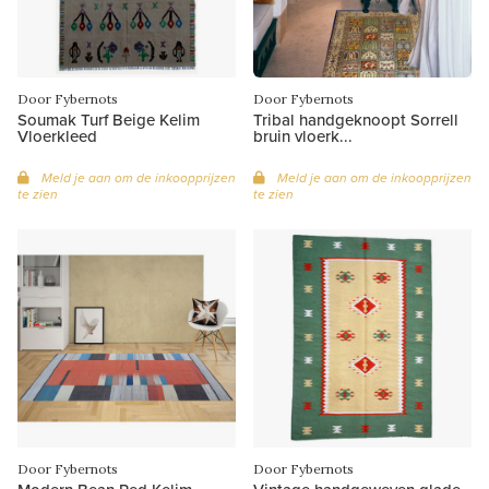
Door Fybernots
Door Fybernots
Soumak Turf Beige Kelim
Tribal handgeknoopt Sorrell
Vloerkleed
bruin vloerk...
Meld je aan om de inkoopprijzen
Meld je aan om de inkoopprijzen
te zien
te zien
Door Fybernots
Door Fybernots