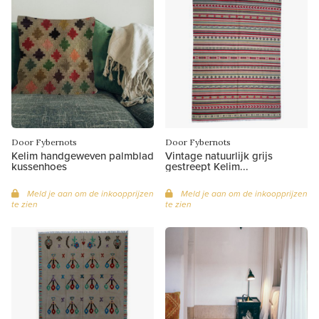
Door Fybernots
Door Fybernots
Kelim handgeweven palmblad
Vintage natuurlijk grijs
kussenhoes
gestreept Kelim...
Meld je aan om de inkoopprijzen
Meld je aan om de inkoopprijzen
te zien
te zien