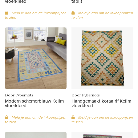
vloerkleed
tapijt
Meld je aan om de inkoopprijzen
Meld je aan om de inkoopprijzen
te zien
te zien
Door Fybernots
Door Fybernots
Modern schemerblauw Kelim
Handgemaakt koraalrif Kelim
vloerkleed
vloerkleed
Meld je aan om de inkoopprijzen
Meld je aan om de inkoopprijzen
te zien
te zien