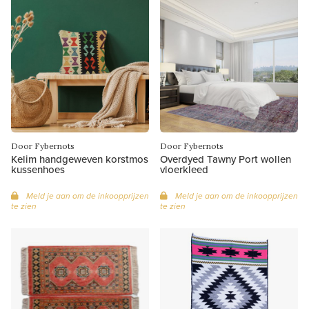
Door Fybernots
Door Fybernots
Kelim handgeweven korstmos
Overdyed Tawny Port wollen
kussenhoes
vloerkleed
Meld je aan om de inkoopprijzen
Meld je aan om de inkoopprijzen
te zien
te zien