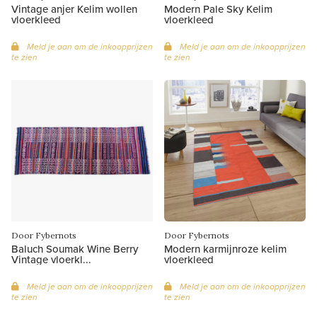
Vintage anjer Kelim wollen
Modern Pale Sky Kelim
vloerkleed
vloerkleed
Meld je aan om de inkoopprijzen
Meld je aan om de inkoopprijzen
te zien
te zien
Door Fybernots
Door Fybernots
Baluch Soumak Wine Berry
Modern karmijnroze kelim
Vintage vloerkl...
vloerkleed
Meld je aan om de inkoopprijzen
Meld je aan om de inkoopprijzen
te zien
te zien