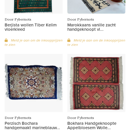
Door Fybernots
Door Fybernots
Berjista wollen Tiber Kelim
Marokkaans vanille zacht
vloerkleed
handgeknoopt vl...
Meld je aan om de inkoopprijzen
Meld je aan om de inkoopprijzen
te zien
te zien
Door Fybernots
Door Fybernots
Perzisch Bochara
Bokhara Handgeknoopte
handgemaakt marineblauw...
Appelbloesem Wolle...