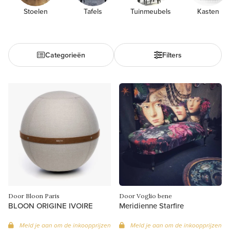
Stoelen
Tafels
Tuinmeubels
Kasten
Categorieën
Filters
Door Bloon Paris
Door Voglio bene
BLOON ORIGINE IVOIRE
Meridienne Starfire
Meld je aan om de inkoopprijzen
Meld je aan om de inkoopprijzen