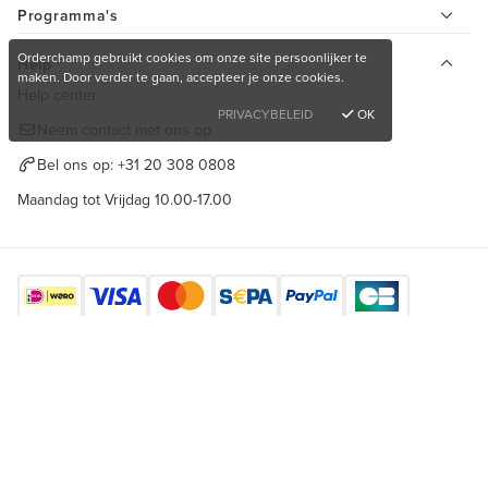
Programma's
Orderchamp gebruikt cookies om onze site persoonlijker te
Help
maken. Door verder te gaan, accepteer je onze cookies.
Help center
PRIVACYBELEID
OK
Neem contact met ons op
Bel ons op:
+31 20 308 0808
Maandag tot Vrijdag 10.00-17.00
Gratis inkoop account aanmaken?
Gratis aanmelden
Vind ons hier