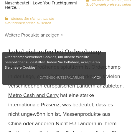
Melden Sie sich an, um d
Naschbeutel I Love You Fruchtgummi
Großhandelspreise zu sehe
Herze...
Melden Sie sich an, um die
Großhandelspreise zu sehen
Weitere Produkte anzeigen >
Lokal einkaufen bei Orderchamp
Orderchamp verwendet Cookies, um unsere Website
persönlicher zu gestalten. Indem Sie fortfahren, akzeptieren
Als Online-Großhandelsplattform ist Orderchamp
Sie unsere Cookies.
in der Lage, eine Vielzahl von Marken aus vielen
DATENSCHUTZERKLÄRUNG
OK
verschiedenen europäischen Ländern anzubieten.
Metro Cash and Carry
hat eine starke
internationale Präsenz, was bedeutet, dass es
nicht ungewöhnlich ist, Massenprodukte aus
China oder anderen Nicht-EU-Ländern in ihrem