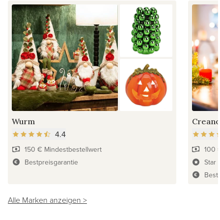
Wurm
Crean
4.4
150 € Mindestbestellwert
100 
Bestpreisgarantie
Star 
Best
Alle Marken anzeigen >